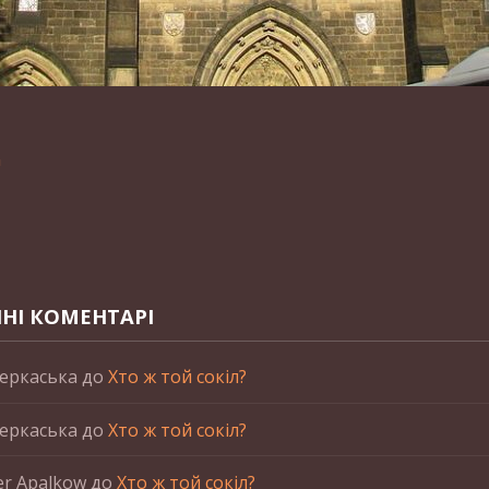
n
НІ КОМЕНТАРІ
еркаська
до
Хто ж той сокіл?
еркаська
до
Хто ж той сокіл?
er Apalkow
до
Хто ж той сокіл?