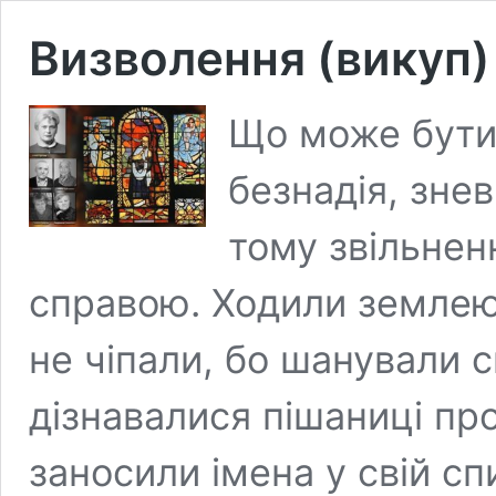
Визволення (викуп)
Що може бути
безнадія, зне
тому звільнен
справою. Ходили землею
не чіпали, бо шанували с
дізнавалися пішаниці про
заносили імена у свій сп