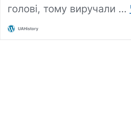
голові, тому виручали …
UAHistory