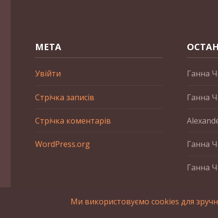
МЕТА
ОСТАН
Увійти
Ганна Ч
Стрічка записів
Ганна Ч
Стрічка коментарів
Alexand
WordPress.org
Ганна Ч
Ганна Ч
Ми використовуємо cookies для зручн
2015-2023 © UAHistory Всі права застережено. При викори