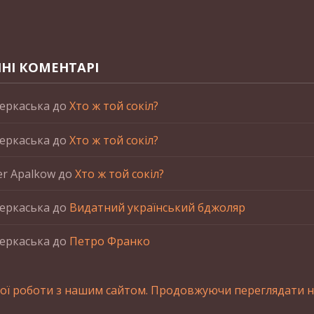
НІ КОМЕНТАРІ
еркаська
до
Хто ж той сокіл?
еркаська
до
Хто ж той сокіл?
er Apalkow
до
Хто ж той сокіл?
еркаська
до
Видатний український бджоляр
еркаська
до
Петро Франко
ої роботи з нашим сайтом. Продовжуючи переглядати на
станні матеріалів сайта обов'язкове зворотнє посилання.