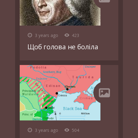
3 years ago
423
Щоб голова не боліла
3 years ago
504