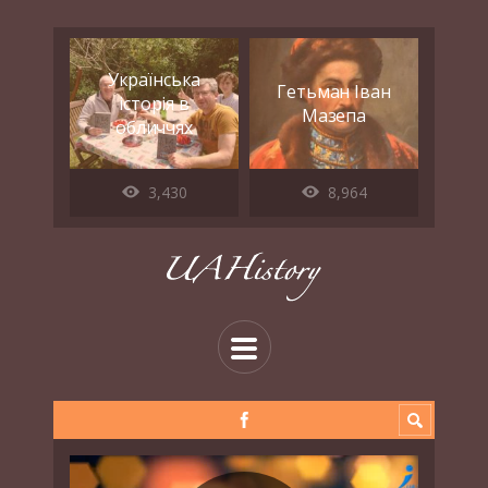
Українська
Гетьман Іван
історія в
Мазепа
обличчях
3,430
8,964