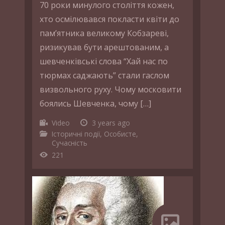
70 роки минулого століття кожен,
хто осмілювався покласти квіти до
пам’ятника великому Кобзареві,
ризикував бути арештованим, а
шевченківські слова “Хай нас по
тюрмах саджають” стали гаслом
визвольного руху. Чому московити
боялись Шевченка, чому […]
Video
3 years ago
Історичні події
,
Особисте
,
Сучасність
221