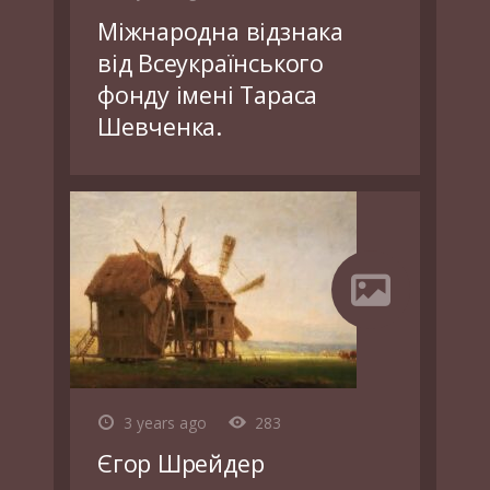
Міжнародна відзнака
від Всеукраїнського
фонду імені Тараса
Шевченка.
3 years ago
283
Єгор Шрейдер