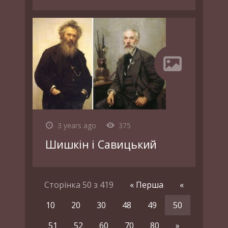
3 years ago
375
Шишкін і Савицький
Сторінка 50 з 419
« Перша
«
10
20
30
48
49
50
51
52
60
70
80
»