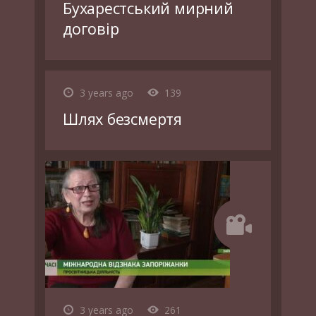
Бухарестський мирний
договір
3 years ago
139
Шлях безсмертя
3 years ago
261