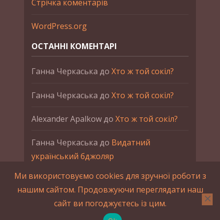
Стрічка коментарів
WordPress.org
ОСТАННІ КОМЕНТАРІ
Ганна Черкаська
до
Хто ж той сокіл?
Ганна Черкаська
до
Хто ж той сокіл?
Alexander Apalkow
до
Хто ж той сокіл?
Ганна Черкаська
до
Видатний
український бджоляр
Ми використовуємо cookies для зручної роботи з
Ганна Черкаська
до
Петро Франко
нашим сайтом. Продовжуючи переглядати наш
сайт ви погоджуєтесь із цим.
2015-2023 © UAHistory Всі права застережено.
При використанні матеріалів сайта обов'язкове