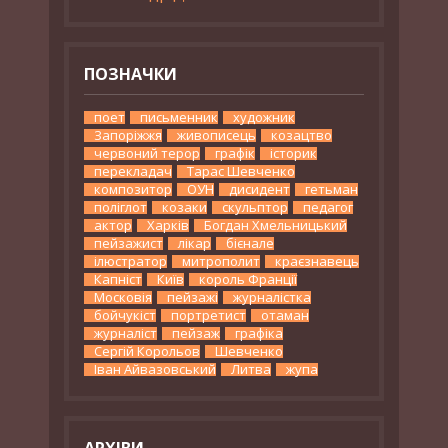
ПОЗНАЧКИ
поет
письменник
художник
Запоріжжя
живописець
козацтво
червоний терор
графік
історик
перекладач
Тарас Шевченко
композитор
ОУН
дисидент
гетьман
поліглот
козаки
скульптор
педагог
актор
Харків
Богдан Хмельницький
пейзажист
лікар
бієнале
ілюстратор
митрополит
краєзнавець
Капніст
Київ
король Франції
Московія
пейзажі
журналістка
бойчукіст
портретист
отаман
журналіст
пейзаж
графіка
Сергій Корольов
Шевченко
Іван Айвазовський
Литва
жупа
АРХІВИ