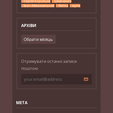
Сергій Корольов
Шевченко
Іван Айвазовський
Литва
жупа
АРХІВИ
Архіви
Отримувати останні записи
поштою
МЕТА