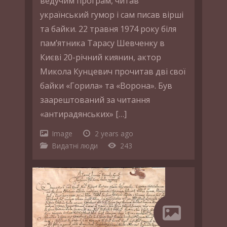
ведучим програм, читав
український гумор і сам писав вірші
та байки. 22 травня 1974 року біля
пам’ятника Тарасу Шевченку в
Києві 20-річний киянин, актор
Микола Кунцевич прочитав дві свої
байки «Горила» та «Ворона». Був
заарештований за читання
«антирадянських» […]
Image
2 years ago
Видатні люди
243