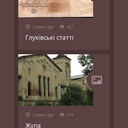
2 years ago
427
Глухівські статті
2 years ago
279
Жупа