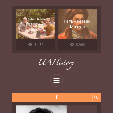
Українська
Гетьман Іван
історія в
Мазепа
обличчях
3,430
8,963