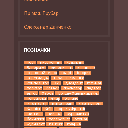
Прімож Трубар
Олександр Данченко
ПОЗНАЧКИ
поет
письменник
художник
Запоріжжя
живописець
козацтво
червоний терор
графік
історик
перекладач
Тарас Шевченко
композитор
ОУН
дисидент
гетьман
поліглот
козаки
скульптор
педагог
актор
Харків
Богдан Хмельницький
пейзажист
лікар
бієнале
ілюстратор
митрополит
краєзнавець
Капніст
Київ
король Франції
Московія
пейзажі
журналістка
бойчукіст
портретист
отаман
журналіст
пейзаж
графіка