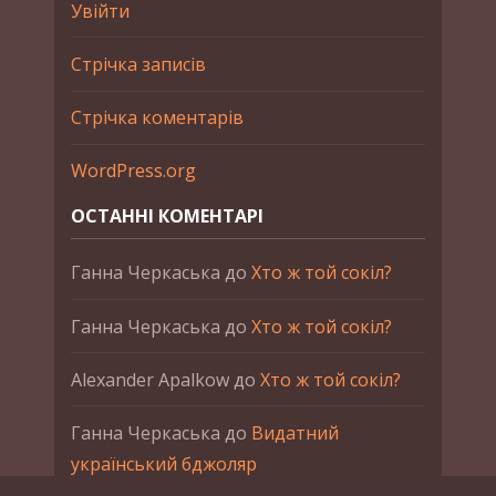
Увійти
Стрічка записів
Стрічка коментарів
WordPress.org
ОСТАННІ КОМЕНТАРІ
Ганна Черкаська
до
Хто ж той сокіл?
Ганна Черкаська
до
Хто ж той сокіл?
Alexander Apalkow
до
Хто ж той сокіл?
Ганна Черкаська
до
Видатний
український бджоляр