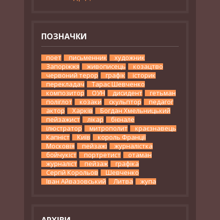
ПОЗНАЧКИ
поет
письменник
художник
Запоріжжя
живописець
козацтво
червоний терор
графік
історик
перекладач
Тарас Шевченко
композитор
ОУН
дисидент
гетьман
поліглот
козаки
скульптор
педагог
актор
Харків
Богдан Хмельницький
пейзажист
лікар
бієнале
ілюстратор
митрополит
краєзнавець
Капніст
Київ
король Франції
Московія
пейзажі
журналістка
бойчукіст
портретист
отаман
журналіст
пейзаж
графіка
Сергій Корольов
Шевченко
Іван Айвазовський
Литва
жупа
АРХІВИ