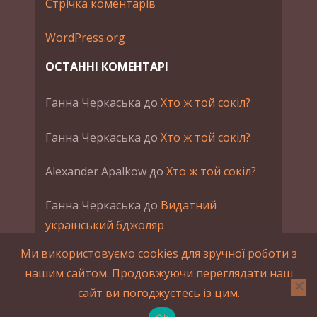
Стрічка коментарів
WordPress.org
ОСТАННІ КОМЕНТАРІ
Ганна Черкаська
до
Хто ж той сокіл?
Ганна Черкаська
до
Хто ж той сокіл?
Alexander Apalkow
до
Хто ж той сокіл?
Ганна Черкаська
до
Видатний
український бджоляр
Ми використовуємо cookies для зручної роботи з
Ганна Черкаська
до
Петро Франко
нашим сайтом. Продовжуючи переглядати наш
сайт ви погоджуєтесь із цим.
2015-2023 © UAHistory Всі права застережено.
При використанні матеріалів сайта обов'язкове