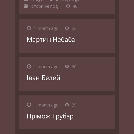
Історичні події
46
1 month ago
52
Мартин Небаба
1 month ago
40
Іван Белей
1 month ago
29
Прімож Трубар