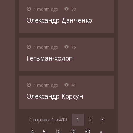
1 month ago
39
Олександр Данченко
1 month ago
76
Гетьман-холоп
1 month ago
41
Олександр Корсун
Сторінка 1 з 419
1
2
3
4
5
10
20
30
»